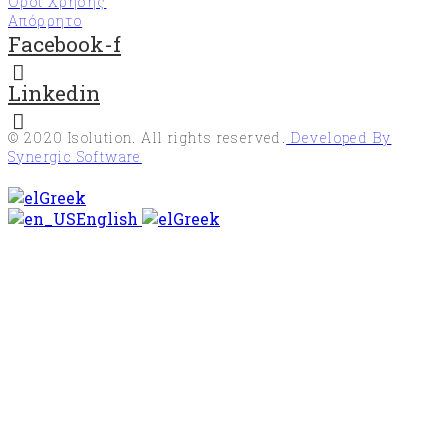
Όροι Χρήσης
(Forest
Απόρρητο
Stewardship
Facebook-f
Council®)
Υπηρεσίες
Linkedin
διαχείρισης
επιβλαβών
οργανισμών
© 2020
Isolution
. All rights reserved.
Developed By
«EN
Synergic Software
16636»
Greek
Σύστημα
English
Greek
διαχείρισης
κατά της
δωροδοκίας
«ISO37001»