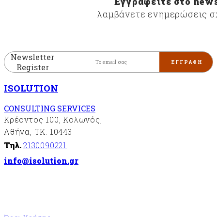
Εγγραφείτε στο news
περιβαλλοντικής
λαμβάνετε ενημερώσεις σχ
διαχείρισης
«ISO14001»
Συστήματα
διαχείρισης
Newsletter
της
Register
υγείας
και της
ISOLUTION
ασφάλειας
στην
CONSULTING SERVICES
εργασία
Κρέοντος 100, Κολωνός,
«ISO
45001»
Αθήνα, ΤΚ. 10443
Σύστημα
Τηλ.
2130090221
διαχείρισης
info@isolution.gr
ασφάλειας
των
πληροφοριών
«ISO27001»
FSC