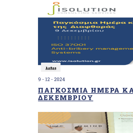
(Forest
Stewardship
Council®)
Υπηρεσίες
διαχείρισης
επιβλαβών
οργανισμών
«EN
16636»
Σύστημα
διαχείρισης
Άρθρα
κατά της
δωροδοκίας
9 - 12 - 2024
«ISO37001»
ΠΑΓΚΌΣΜΙΑ ΗΜΈΡΑ ΚΑ
ΔΕΚΕΜΒΡΊΟΥ