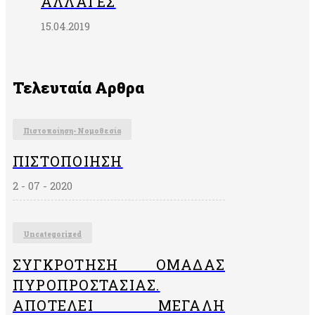
ΑΛΛΑΓΈΣ
(Forest
Stewardship
15.04.2019
Council®)
Υπηρεσίες
διαχείρισης
επιβλαβών
Τελευταία Αρθρα
οργανισμών
«EN
16636»
Πιστοποίηση- Νομοθεσία
Σύστημα
διαχείρισης
ΠΙΣΤΟΠΟΊΗΣΗ
κατά της
2 - 07 - 2020
δωροδοκίας
«ISO37001»
Uncategorized
ΣΥΓΚΡΌΤΗΣΗ ΟΜΆΔΑΣ
ΠΥΡΟΠΡΟΣΤΑΣΊΑΣ.
ΑΠΟΤΕΛΕΊ ΜΕΓΆΛΗ