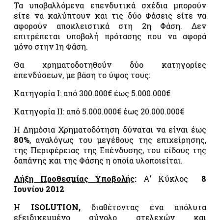
τροφίμων
Τα υποβαλλόμενα επενδυτικά σχέδια μπορούν
και
είτε να καλύπτουν και τις δύο Φάσεις είτε να
ποτών –
αφορούν αποκλειστικά στη 2η Φάση. Δεν
«FSSC
επιτρέπεται υποβολή πρότασης που να αφορά
22000»
μόνο στην 1η Φάση.
Σύστημα
Θα χρηματοδοτηθούν δύο κατηγορίες
ολοκληρωμένης
επενδύσεων, με βάση το ύψος τους:
διαχείρισης
στην
Κατηγορία I: από 300.000€ έως 5.000.000€
αγροτική
παραγωγή
Κατηγορία II: από 5.000.000€ έως 20.000.000€
«GLOBALGAP»
Η Δημόσια Χρηματοδότηση δύναται να είναι έως
Σύστημα
80%
, αναλόγως του μεγέθους της επιχείρησης,
ολοκληρωμένης
της Περιφέρειας της Επένδυσης, του είδους της
διαχείρισης
δαπάνης και της Φάσης η οποία υλοποιείται.
στην
αγροτική
Λήξη Προθεσμίας Υποβολής
:
Α’ Κύκλος
8
παραγωγή
Ιουνίου 2012
«AGRO
2»
Η
ISOLUTION,
διαθέτοντας ένα απόλυτα
εξειδικευμένο σύνολο στελεχών και
Σύστημα