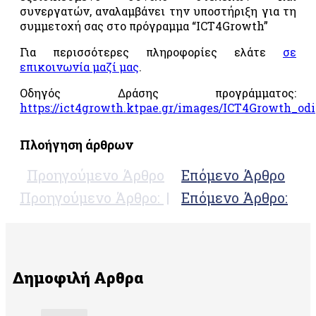
περιβαλλοντικής
συνεργατών, αναλαμβάνει την υποστήριξη για τη
διαχείρισης
συμμετοχή σας στο πρόγραμμα “ICT4Growth”
«ISO14001»
Για περισσότερες πληροφορίες ελάτε
σε
Συστήματα
επικοινωνία μαζί μας
.
διαχείρισης
της
Οδηγός Δράσης προγράμματος:
υγείας
https://ict4growth.ktpae.gr/images/ICT4Growth_odi
και της
ασφάλειας
Πλοήγηση άρθρων
στην
εργασία
Προηγούμενο Άρθρο
Επόμενο Άρθρο
«ISO
45001»
Προηγούμενο Άρθρο:
Επόμενο Άρθρο:
Σύστημα
διαχείρισης
ασφάλειας
των
πληροφοριών
Δημοφιλή Αρθρα
«ISO27001»
FSC