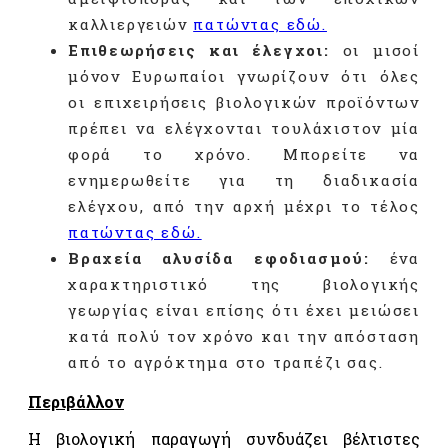
τροφίμων
καλλιεργειών
πατώντας εδώ.
και
ποτών –
Επιθεωρήσεις και έλεγχοι:
οι μισοί
«FSSC
μόνον Ευρωπαίοι γνωρίζουν ότι όλες
22000»
οι επιχειρήσεις βιολογικών προϊόντων
Σύστημα
πρέπει να ελέγχονται τουλάχιστον μία
ολοκληρωμένης
φορά το χρόνο. Μπορείτε να
διαχείρισης
στην
ενημερωθείτε για τη διαδικασία
αγροτική
ελέγχου, από την αρχή μέχρι το τέλος
παραγωγή
πατώντας εδώ.
«GLOBALGAP»
Βραχεία αλυσίδα εφοδιασμού:
ένα
Σύστημα
χαρακτηριστικό της βιολογικής
ολοκληρωμένης
γεωργίας είναι επίσης ότι έχει μειώσει
διαχείρισης
στην
κατά πολύ τον χρόνο και την απόσταση
αγροτική
από το αγρόκτημα στο τραπέζι σας.
παραγωγή
«AGRO
Περιβάλλον
2»
Η βιολογική παραγωγή συνδυάζει βέλτιστες
Σύστημα