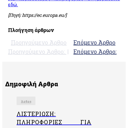
(Forest
εδώ.
Stewardship
Council®)
[Πηγή: https://ec.europa.eu/]
Υπηρεσίες
διαχείρισης
Πλοήγηση άρθρων
επιβλαβών
οργανισμών
Προηγούμενο Άρθρο
Επόμενο Άρθρο
«EN
16636»
Προηγούμενο Άρθρο:
Επόμενο Άρθρο:
Σύστημα
διαχείρισης
κατά της
δωροδοκίας
«ISO37001»
Δημοφιλή Αρθρα
Άρθρα
ΛΙΣΤΕΡΊΩΣΗ:
ΠΛΗΡΟΦΟΡΊΕΣ ΓΙΑ