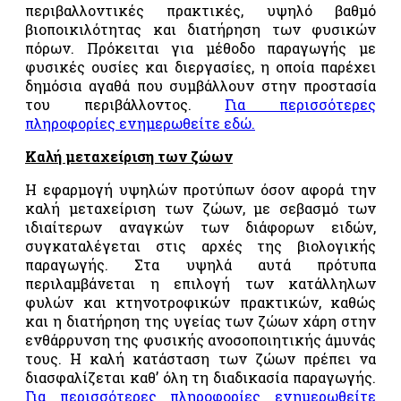
περιβαλλοντικές πρακτικές, υψηλό βαθμό
περιβαλλοντικής
βιοποικιλότητας και διατήρηση των φυσικών
διαχείρισης
πόρων. Πρόκειται για μέθοδο παραγωγής με
«ISO14001»
φυσικές ουσίες και διεργασίες, η οποία παρέχει
Συστήματα
δημόσια αγαθά που συμβάλλουν στην προστασία
διαχείρισης
του περιβάλλοντος.
Για περισσότερες
της
πληροφορίες
ενημερωθείτε εδώ
.
υγείας
και της
Καλή μεταχείριση των ζώων
ασφάλειας
στην
Η εφαρμογή υψηλών προτύπων όσον αφορά την
εργασία
καλή μεταχείριση των ζώων, με σεβασμό των
«ISO
ιδιαίτερων αναγκών των διάφορων ειδών,
45001»
συγκαταλέγεται στις αρχές της βιολογικής
παραγωγής. Στα υψηλά αυτά πρότυπα
Σύστημα
περιλαμβάνεται η επιλογή των κατάλληλων
διαχείρισης
φυλών και κτηνοτροφικών πρακτικών, καθώς
ασφάλειας
και η διατήρηση της υγείας των ζώων χάρη στην
των
πληροφοριών
ενθάρρυνση της φυσικής ανοσοποιητικής άμυνάς
«ISO27001»
τους. Η καλή κατάσταση των ζώων πρέπει να
διασφαλίζεται καθ’ όλη τη διαδικασία παραγωγής.
FSC
Για περισσότερες πληροφορίες
ενημερωθείτε