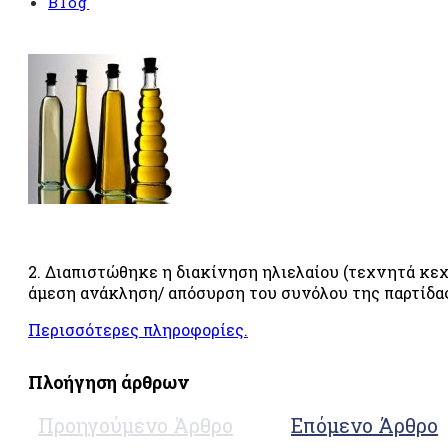
Blog
RO 2»
ής διαχείρισης
της υγείας και της
ία
«ISO 45001»
σφάλειας των
01»
ip Council®)
 επιβλαβών
»
2. Διαπιστώθηκε η διακίνηση ηλιελαίου (τεχνητά κεχ
ατά της δωροδοκίας
άμεση ανάκληση/ απόσυρση του συνόλου της παρτίδα
Περισσότερες πληροφορίες.
Πλοήγηση άρθρων
Προηγούμενο Άρθρο
Επόμενο Άρθρο