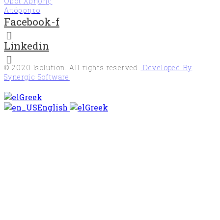
Όροι Χρήσης
(Forest
Απόρρητο
Stewardship
Facebook-f
Council®)
Υπηρεσίες
Linkedin
διαχείρισης
επιβλαβών
οργανισμών
© 2020
Isolution
. All rights reserved.
Developed By
«EN
Synergic Software
16636»
Greek
Σύστημα
English
Greek
διαχείρισης
κατά της
δωροδοκίας
«ISO37001»