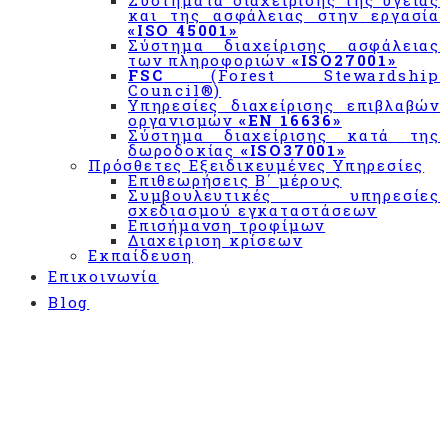
Συστήματα διαχείρισης της υγείας
και της ασφάλειας στην εργασία
με τον
«ISO 45001»
κανονισμό
Σύστημα διαχείρισης ασφάλειας
«ΕΚ
των πληροφοριών
«ISO27001»
FSC
(Forest Stewardship
852/2004»
Council®)
&
Υπηρεσίες διαχείρισης επιβλαβών
«CODEX
οργανισμών
«EN 16636»
Σύστημα διαχείρισης κατά της
ALIMENTARIUS»
δωροδοκίας
«ISO37001»
Πρόσθετες Εξειδικευμένες Υπηρεσίες
Σύστημα
Επιθεωρήσεις Β΄ μέρους
διαχείρισης
Συμβουλευτικές υπηρεσίες
σχεδιασμού εγκαταστάσεων
«BRCGS»
Επισήμανση τροφίμων
Διαχείριση κρίσεων
Σύστημα
Εκπαίδευση
Διαχείρισης
Επικοινωνία
IFS
Blog
Σχήμα
πιστοποίησης
εφαρμογής
συστήματος
για την
ασφάλεια
των