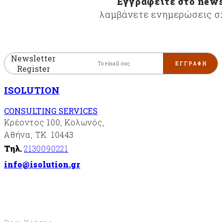
Εγγραφείτε στο news
περιβαλλοντικής
λαμβάνετε ενημερώσεις σχ
διαχείρισης
«ISO14001»
Συστήματα
διαχείρισης
Newsletter
της
Register
υγείας
και της
ISOLUTION
ασφάλειας
στην
CONSULTING SERVICES
εργασία
Κρέοντος 100, Κολωνός,
«ISO
45001»
Αθήνα, ΤΚ. 10443
Σύστημα
Τηλ.
2130090221
διαχείρισης
info@isolution.gr
ασφάλειας
των
πληροφοριών
«ISO27001»
FSC