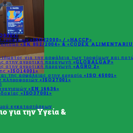
SO9001»
ων τροφίμων
«ISO22000» / «HACCP»
χεδιασμού
νονισμό
«ΕΚ 852/2004» & «CODEX ALIMENTARIU
τήματος για την ασφάλεια των τροφίμων και πο
ης στην αγροτική παραγωγή
«GLOBALGAP»
ης στην αγροτική παραγωγή
«AGRO 2»
σης
«ISO14001»
και της ασφάλειας στην εργασία
«ISO 45001»
ων πληροφοριών
«ISO27001»
)
οργανισμών
«EN 16636»
οδοκίας
«ISO37001»
σμού εγκαταστάσεων
ο για την Υγεία &