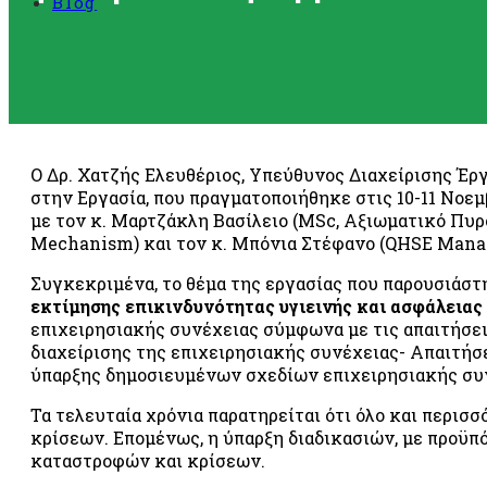
Blog
RO 2»
ής διαχείρισης
της υγείας και της
ία
«ISO 45001»
σφάλειας των
Ο Δρ. Χατζής Ελευθέριος, Υπεύθυνος Διαχείρισης Έρ
01»
στην Εργασία, που πραγματοποιήθηκε στις 10-11 Νο
ip Council®)
με τον κ. Μαρτζάκλη Βασίλειο (MSc, Αξιωματικό Πυρ
Mechanism) και τον κ. Μπόνια Στέφανο (QHSE Mana
 επιβλαβών
»
Συγκεκριμένα, το θέμα της εργασίας που παρουσιάστη
εκτίμησης επικινδυνότητας υγιεινής και ασφάλειας
ατά της δωροδοκίας
επιχειρησιακής συνέχειας σύμφωνα με τις απαιτήσε
διαχείρισης της επιχειρησιακής συνέχειας- Απαιτήσε
ύπαρξης δημοσιευμένων σχεδίων επιχειρησιακής συν
Τα τελευταία χρόνια παρατηρείται ότι όλο και περισ
κρίσεων. Επομένως, η ύπαρξη διαδικασιών, με προϋπ
καταστροφών και κρίσεων.