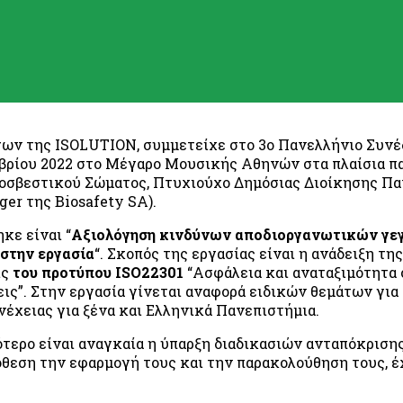
γων της ISOLUTION, συμμετείχε στο 3ο Πανελλήνιο Συνέ
εμβρίου 2022 στο Μέγαρο Μουσικής Αθηνών στα πλαίσια π
οσβεστικού Σώματος, Πτυχιούχο Δημόσιας Διοίκησης Παντ
ger της
Biosafety
SA
).
κε είναι “
Αξιολόγηση κινδύνων αποδιοργανωτικών γε
 στην εργασία
“. Σκοπός της εργασίας είναι η ανάδειξη τη
ις
του προτύπου ISO22301
“Ασφάλεια και αναταξιμότητα
ις”. Στην εργασία γίνεται αναφορά ειδικών θεμάτων για
έχειας για ξένα και Ελληνικά Πανεπιστήμια.
σότερο είναι αναγκαία η ύπαρξη διαδικασιών ανταπόκρισ
όθεση την εφαρμογή τους και την παρακολούθηση τους, 