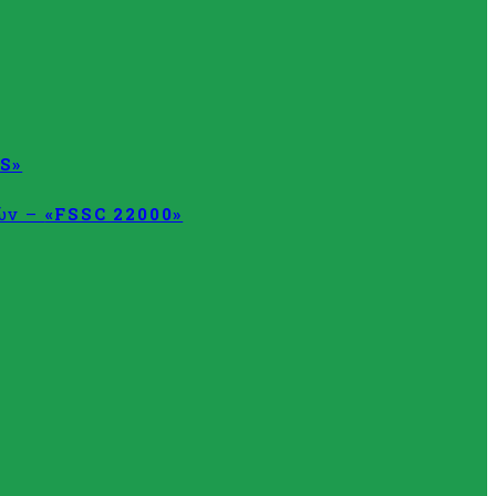
S»
τών –
«FSSC 22000»