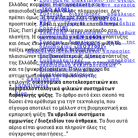
Συστήματα διαχείρισης της υγείας
Ελλάδας κομμένα. Η απογοήτευση και η
και της ασφάλειας στην εργασία
με τον
«ISO 45001»
απαισιοδοξία μας έχει όλους πλημμυρίσει. Δεν
κανονισμό
Σύστημα διαχείρισης ασφάλειας
πρέπει όμως. Η πατρίδα μας έχει σίγουρα
«ΕΚ
των πληροφοριών
«ISO27001»
FSC
(Forest Stewardship
προοπτικές. Αργά ή γρήγορα, θα επανέλθουμε.
852/2004»
Council®)
Πώς; Γιατί έχουμε το καλύτερο οικόπεδο στο
&
Υπηρεσίες διαχείρισης επιβλαβών
πλανήτη. Η οικονομία θα μπει σα φάση ανάπτυξης
«CODEX
οργανισμών
«EN 16636»
Σύστημα διαχείρισης κατά της
ALIMENTARIUS»
και όπως έχω γράψει και παλιότερα, η ψύξη θα
δωροδοκίας
«ISO37001»
παίξει καθοριστικό ρόλο, δεδομένου ότι
Πρόσθετες Εξειδικευμένες Υπηρεσίες
Σύστημα
Επιθεωρήσεις Β΄ μέρους
πλαισιώνει τους βασικότερους άξονες ανάπτυξης
διαχείρισης
Συμβουλευτικές υπηρεσίες
της Ελλάδας, που είναι τα τρόφιμα, ο τουρισμός
σχεδιασμού εγκαταστάσεων
«BRCGS»
και τα (ψυχρά) logistics. Πολύ γρήγορα θα
Επισήμανση τροφίμων
Διαχείριση κρίσεων
Σύστημα
αντιμετωπίσουμε την πρόκληση της
Εκπαίδευση
Διαχείρισης
επιλογής
οικονομικά αποτελεσματικών και
Επικοινωνία
IFS
περιβαλλοντολογικά φιλικών συστημάτων
Blog
παραγωγής ψύξης
. Το άρθρο αυτό έχει σκοπό να
Σχήμα
δώσει ένα ερέθισμα για την τεχνολογία, που
πιστοποίησης
σίγουρα αποτελεί το μέλλον στη βιομηχανική και
εφαρμογής
εμπορική ψύξη:
Τα υβριδικά συστήματα
συστήματος
αμμωνίας / διοξειδίου του άνθρακα.
Τα δυο αυτά
για την
αέρια είναι φυσικά και πληρούν όλες τις
ασφάλεια
σύγχρονες απαιτήσεις…”
των