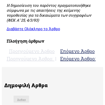
τροφίμων
Η δημοσίευση του παρόντος πραγματοποιήθηκε
και
σύμφωνα με τις απαιτήσεις της κείμενης
ποτών –
νομοθεσίας για τα δικαιώματα των συγγραφέων
«FSSC
(ΦΕΚ Α’ 25, 4/3/93)
22000»
Σύστημα
Διαβάστε Ολόκληρο το Άρθρο
ολοκληρωμένης
διαχείρισης
Πλοήγηση άρθρων
στην
αγροτική
Προηγούμενο Άρθρο
Επόμενο Άρθρο
παραγωγή
«GLOBALGAP»
Προηγούμενο Άρθρο:
Επόμενο Άρθρο:
Σύστημα
ολοκληρωμένης
διαχείρισης
στην
αγροτική
Δημοφιλή Αρθρα
παραγωγή
«AGRO
2»
Άρθρα
Σύστημα