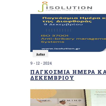
(Forest
Stewardship
Council®)
Υπηρεσίες
διαχείρισης
επιβλαβών
οργανισμών
«EN
16636»
Σύστημα
διαχείρισης
Άρθρα
κατά της
δωροδοκίας
9 - 12 - 2024
«ISO37001»
ΠΑΓΚΌΣΜΙΑ ΗΜΈΡΑ ΚΑ
ΔΕΚΕΜΒΡΊΟΥ