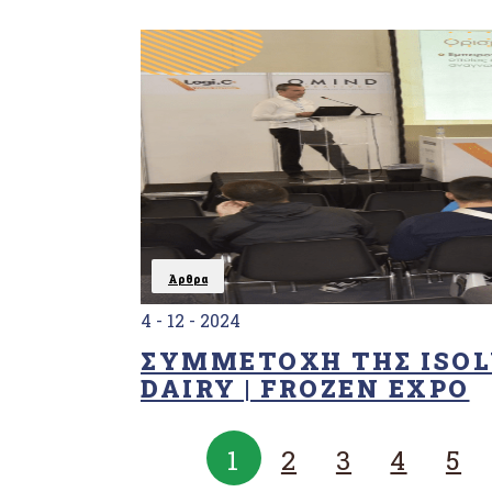
(Forest
Stewardship
Council®)
Υπηρεσίες
διαχείρισης
επιβλαβών
οργανισμών
«EN
16636»
Σύστημα
διαχείρισης
κατά της
Άρθρα
δωροδοκίας
«ISO37001»
4 - 12 - 2024
ΣΥΜΜΕΤΟΧΉ ΤΗΣ ISOL
DAIRY | FROZEN EXPO
1
2
3
4
5