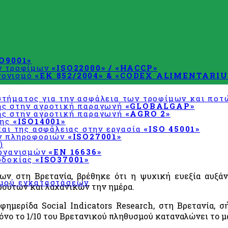
SO9001»
ων τροφίμων
«ISO22000» / «HACCP»
χεδιασμού
νονισμό
«ΕΚ 852/2004» & «CODEX ALIMENTARIU
τήματος για την ασφάλεια των τροφίμων και πο
ης στην αγροτική παραγωγή
«GLOBALGAP»
ης στην αγροτική παραγωγή
«AGRO 2»
σης
«ISO14001»
και της ασφάλειας στην εργασία
«ISO 45001»
ων πληροφοριών
«ISO27001»
)
οργανισμών
«EN 16636»
οδοκίας
«ISO37001»
μων στη Βρετανία, βρέθηκε ότι η ψυχική ευεξία αυξ
σμού εγκαταστάσεων
ρούτων και λαχανικών την ημέρα.
ημερίδα Social Indicators Research, στη Βρετανία, σή
νο το 1/10 του Βρετανικού πληθυσμού καταναλώνει το μ