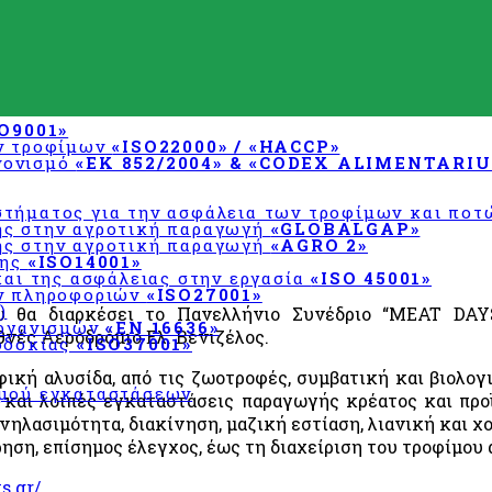
SO9001»
ων τροφίμων
«ISO22000» / «HACCP»
χεδιασμού
νονισμό
«ΕΚ 852/2004» & «CODEX ALIMENTARIU
τήματος για την ασφάλεια των τροφίμων και πο
ης στην αγροτική παραγωγή
«GLOBALGAP»
ης στην αγροτική παραγωγή
«AGRO 2»
σης
«ISO14001»
και της ασφάλειας στην εργασία
«ISO 45001»
ων πληροφοριών
«ISO27001»
)
υ θα διαρκέσει το Πανελλήνιο Συνέδριο “MEAT DAY
οργανισμών
«EN 16636»
ς Αεροδρόμιο Ελ. Βενιζέλος.
οδοκίας
«ISO37001»
φική αλυσίδα, από τις ζωοτροφές, συμβατική και βιολο
σμού εγκαταστάσεων
και λοιπές εγκαταστάσεις παραγωγής κρέατος και προϊ
νηλασιμότητα, διακίνηση, μαζική εστίαση, λιανική και 
ρηση, επίσημος έλεγχος, έως τη διαχείριση του τροφίμου
s.gr/