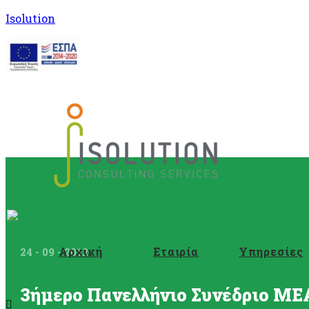
Isolution
Αρχική
Εταιρία
Υπηρεσίες
24 - 09 - 2012
3ήμερο Πανελλήνιο Συνέδριο ME