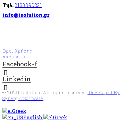
Τηλ.
2130090221
info@isolution.gr
Όροι Χρήσης
Απόρρητο
Facebook-f
Linkedin
© 2020
Isolution
. All rights reserved.
Developed By
Synergic Software
Greek
English
Greek