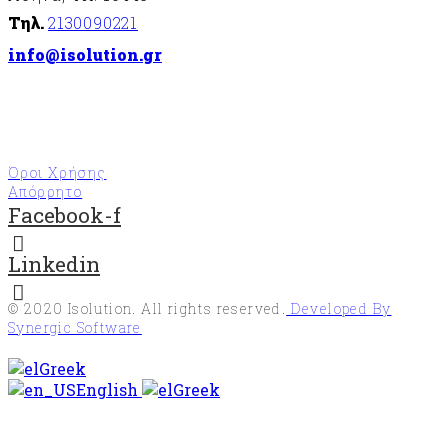
Τηλ.
2130090221
info@isolution.gr
Όροι Χρήσης
Απόρρητο
Facebook-f
Linkedin
© 2020
Isolution
. All rights reserved.
Developed By
Synergic Software
Greek
English
Greek