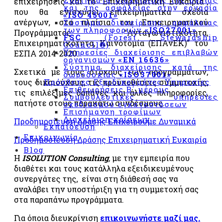
Συστήματα διαχείρισης της υγείας
επιχειρήσεις και το “Επιχειρηματική Ευκαιρία”,
και της ασφάλειας στην εργασία
με τον
που θα ενισχύσει επιχειρηματικά σχέδια
«ISO 45001»
κανονισμό
ανέργων, στα πλαίσια του Επιχειρηματικού
Σύστημα διαχείρισης ασφάλειας
«ΕΚ
των πληροφοριών
«ISO27001»
Προγράμματος “Ανταγωνιστικότητα,
FSC
(Forest Stewardship
852/2004»
Επιχειρηματικότητα, Καινοτομία (ΕΠΑνΕΚ)” του
Council®)
&
Υπηρεσίες διαχείρισης επιβλαβών
ΕΣΠΑ 2014-2020.
«CODEX
οργανισμών
«EN 16636»
Σύστημα διαχείρισης κατά της
ALIMENTARIUS»
Σχετικά με τους στόχους των προγραμμάτων,
δωροδοκίας
«ISO37001»
τους δικαιούχους, τις προϋποθέσεις συμμετοχής,
Πρόσθετες Εξειδικευμένες Υπηρεσίες
Σύστημα
Επιθεωρήσεις Β΄ μέρους
τις επιλέξιμες δαπάνες και άλλες πληροφορίες,
διαχείρισης
Συμβουλευτικές υπηρεσίες
πατήστε στους παρακάτω συνδέσμους.
σχεδιασμού εγκαταστάσεων
«BRCGS»
Επισήμανση τροφίμων
Διαχείριση κρίσεων
Σύστημα
Προδημοσίευση Δράσης Επιχειρούμε Δυναμικά
Εκπαίδευση
Διαχείρισης
Επικοινωνία
Προδημοσίευση Δράσης Επιχειρηματική Ευκαιρία
IFS
Blog
Σχήμα
Η
ISOLUTION Consulting
,
με την εμπειρία που
πιστοποίησης
διαθέτει και τους κατάλληλα εξειδικευμένους
εφαρμογής
συνεργάτες της, είναι στη διάθεσή σας να
συστήματος
αναλάβει την υποστήριξη για τη συμμετοχή σας
για την
στα παραπάνω προγράμματα.
ασφάλεια
των
Για όποια διευκρίνιση
επικοινωνήστε μαζί μας.