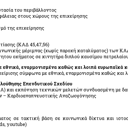
οστασία του περιβάλλοντος
σφάλειας στους χώρους της επιχείρησης
σμό της επιχείρησης
τίασης (ΚΑΔ 45,47,56)
ινωνικής μέριμνας (χωρίς παροχή καταλύματος) των ΚΑΔ
ητου οχήματος σε κινητήρα διπλού καυσίμου πετρελαίου
 εθνικά, εναρμονισμένα καθώς και λοιπά ευρωπαϊκά κ
αχείρισης σύμφωνα με εθνικά, εναρμονισμένα καθώς και 
λούθησης Επενδυτικού Σχεδίου
Α) και εκπόνηση τεχνικών μελετών συνδυασμένη με δαπά
ών – Καρδιοαναπνευστικής Αναζωογόνησης
ατος σε τακτική βάση σε κοινωνικά δίκτυα και ιστο
ds, youtube)