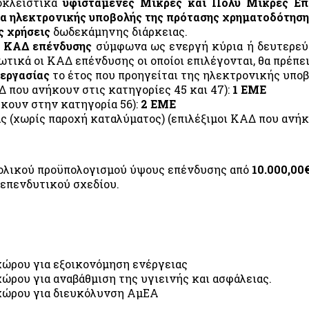
οκλειστικά
υφιστάμενες Μικρές και Πολύ Μικρές Επι
ία ηλεκτρονικής υποβολής της πρότασης χρηματοδότησ
ές χρήσεις
δωδεκάμηνης διάρκειας.
ν ΚΑΔ επένδυσης
σύμφωνα ως ενεργή κύρια ή δευτερεύο
ικά οι ΚΑΔ επένδυσης οι οποίοι επιλέγονται, θα πρέπει
 εργασίας
το έτος που προηγείται της ηλεκτρονικής υποβ
ΑΔ που ανήκουν στις κατηγορίες 45 και 47):
1 ΕΜΕ
ήκουν στην κατηγορία 56):
2 ΕΜΕ
ς (χωρίς παροχή καταλύματος) (επιλέξιμοι ΚΑΔ που ανήκο
νολικού προϋπολογισμού ύψους επένδυσης από
10.000,00
επενδυτικού σχεδίου.
 χώρου για εξοικονόμηση ενέργειας
χώρου για αναβάθμιση της υγιεινής και ασφάλειας.
α χώρου για διευκόλυνση ΑμΕΑ