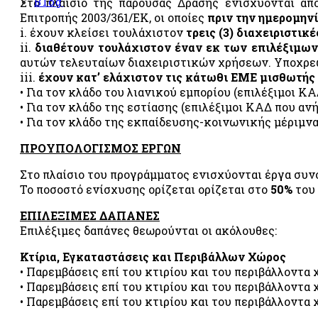
Blog
Στο πλαίσιο της παρούσας Δράσης ενισχύονται απ
RO 2»
Επιτροπής 2003/361/ΕΚ, οι οποίες
πριν την ημερομην
ής διαχείρισης
i. έχουν κλείσει τουλάχιστον
τρεις (3) διαχειριστικ
ii.
διαθέτουν τουλάχιστον έναν εκ των επιλέξιμω
αυτών τελευταίων διαχειριστικών χρήσεων. Υποχρεωτ
της υγείας και της
iii.
έχουν κατ’ ελάχιστον τις κάτωθι ΕΜΕ μισθωτής
ία
«ISO 45001»
• Για τον κλάδο του λιανικού εμπορίου (επιλέξιμοι Κ
σφάλειας των
• Για τον κλάδο της εστίασης (επιλέξιμοι ΚΑΔ που αν
01»
• Για τον κλάδο της εκπαίδευσης-κοινωνικής μέριμνα
ip Council®)
ΠΡΟΥΠΟΛΟΓΙΣΜΟΣ ΕΡΓΩΝ
 επιβλαβών
Στο πλαίσιο του προγράμματος ενισχύονται έργα συ
»
Το ποσοστό ενίσχυσης ορίζεται ορίζεται στο
50%
του 
ατά της δωροδοκίας
ΕΠΙΛΕΞΙΜΕΣ ΔΑΠΑΝΕΣ
Επιλέξιμες δαπάνες θεωρούνται οι ακόλουθες:
Κτίρια, Εγκαταστάσεις και Περιβάλλων Χώρος
• Παρεμβάσεις επί του κτιρίου και του περιβάλλοντα
• Παρεμβάσεις επί του κτιρίου και του περιβάλλοντα 
• Παρεμβάσεις επί του κτιρίου και του περιβάλλοντ