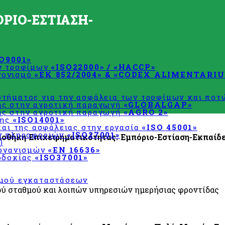
ΡΙΟ-ΕΣΤΙΑΣΗ-
SO9001»
ων τροφίμων
«ISO22000» / «HACCP»
χεδιασμού
νονισμό
«ΕΚ 852/2004» & «CODEX ALIMENTARIU
τήματος για την ασφάλεια των τροφίμων και πο
ης στην αγροτική παραγωγή
«GLOBALGAP»
ης στην αγροτική παραγωγή
«AGRO 2»
σης
«ISO14001»
και της ασφάλειας στην εργασία
«ISO 45001»
ων πληροφοριών
«ISO27001»
ιοθήκη Επιχειρηματικότητας: Εμπόριο-Εστίαση-Εκπαίδ
)
οργανισμών
«EN 16636»
οδοκίας
«ISO37001»
σμού εγκαταστάσεων
ού σταθμού και λοιπών υπηρεσιών ημερήσιας φροντίδας