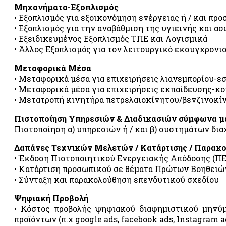
Μηχανήματα-Εξοπλισμός
• Εξοπλισμός για εξοικονόμηση ενέργειας ή / και πρ
• Εξοπλισμός για την αναβάθμιση της υγιεινής και α
• Εξειδικευμένος Εξοπλισμός ΤΠΕ και Λογισμικά
• Άλλος Εξοπλισμός για τον λειτουργικό εκσυγχρονι
Μεταφορικά Μέσα
• Μεταφορικά μέσα για επιχειρήσεις λιανεμπορίου-εσ
• Μεταφορικά μέσα για επιχειρήσεις εκπαίδευσης-κο
• Μετατροπή κινητήρα πετρελαιοκίνητου/βενζινοκίν
Πιστοποίηση Υπηρεσιών & Διαδικασιών σύμφωνα με
Πιστοποίηση α) υπηρεσιών ή / και β) συστημάτων δι
Δαπάνες Τεχνικών Μελετών / Κατάρτισης / Παρακο
• Έκδοση Πιστοποιητικού Ενεργειακής Απόδοσης (ΠΕ
• Κατάρτιση προσωπικού σε θέματα Πρώτων Βοηθει
• Σύνταξη και παρακολούθηση επενδυτικού σχεδίου
Ψηφιακή Προβολή
• Κόστος προβολής ψηφιακού διαφημιστικού μηνύμ
προϊόντων (π.χ google ads, facebook ads, Instagram a