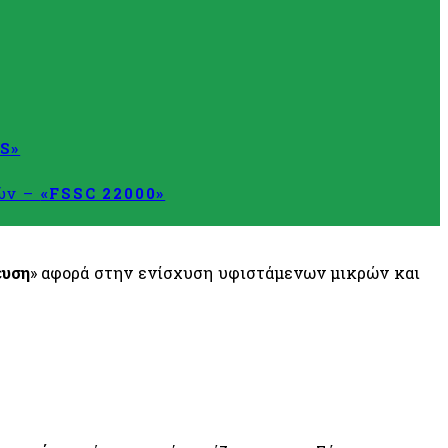
S»
τών –
«FSSC 22000»
ευση
» αφορά στην ενίσχυση υφιστάμενων μικρών και