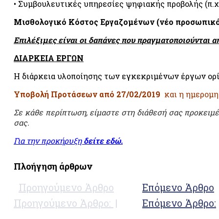
• Συμβουλευτικές υπηρεσίες ψηφιακής προβολής (π.χ
Μισθολογικό Κόστος Εργαζομένων (νέο προσωπικό
Επιλέξιμες είναι οι δαπάνες που πραγματοποιούνται 
ΔΙΑΡΚΕΙΑ ΕΡΓΩΝ
Η διάρκεια υλοποίησης των εγκεκριμένων έργων ορί
Υποβολή Προτάσεων από 27/02/2019
και
η ημερομ
Σε κάθε περίπτωση, είμαστε στη διάθεσή σας προκειμέ
σας.
Για την προκήρυξη
δείτε εδώ.
Πλοήγηση άρθρων
Προηγούμενο Άρθρο
Επόμενο Άρθρο
Προηγούμενο Άρθρο:
Επόμενο Άρθρο: