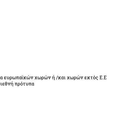
πα ευρωπαϊκών χωρών ή /και χωρών εκτός Ε.Ε
διεθνή πρότυπα