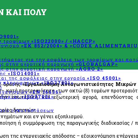
Ν ΚΑΙ ΠΟΛΥ
SO9001»
ων τροφίμων
«ISO22000» / «HACCP»
χεδιασμού
νονισμό
«ΕΚ 852/2004» & «CODEX ALIMENTARIU
τήματος για την ασφάλεια των τροφίμων και πο
ης στην αγροτική παραγωγή
«GLOBALGAP»
ης στην αγροτική παραγωγή
«AGRO 2»
σης
«ISO14001»
και της ασφάλειας στην εργασία
«ISO 45001»
ων πληροφοριών
«ISO27001»
ς δράσης «
Εργαλειοθήκη Ανταγωνιστικότητας Μικρών
)
– κατά προτεραιότητα -των οκτώ (8) τομέων προτεραιότ
οργανισμών
«EN 16636»
οδοκίας
«ISO37001»
την εσωτερική και εξωτερική αγορά, επενδύοντας 
ορίες δαπανών:
σμού εγκαταστάσεων
νημάτων και εν γένει εξοπλισμού.
οποίηση ή συμμόρφωση της παραγωγικής διαδικασίας / π
ίωση της ενεργειακής απόδοσης – εξοικονόμηση ενέργεια