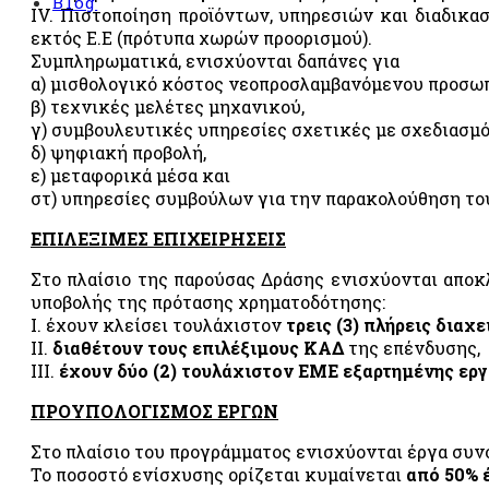
Blog
RO 2»
IV. Πιστοποίηση προϊόντων, υπηρεσιών και διαδικ
εκτός Ε.Ε (πρότυπα χωρών προορισμού).
ής διαχείρισης
Συμπληρωματικά, ενισχύονται δαπάνες για
α) μισθολογικό κόστος νεοπροσλαμβανόμενου προσω
της υγείας και της
β) τεχνικές μελέτες μηχανικού,
ία
«ISO 45001»
γ) συμβουλευτικές υπηρεσίες σχετικές με σχεδιασμό
δ) ψηφιακή προβολή,
σφάλειας των
ε) μεταφορικά μέσα και
01»
στ) υπηρεσίες συμβούλων για την παρακολούθηση το
ip Council®)
ΕΠΙΛΕΞΙΜΕΣ ΕΠΙΧΕΙΡΗΣΕΙΣ
 επιβλαβών
»
Στο πλαίσιο της παρούσας Δράσης ενισχύονται απο
υποβολής της πρότασης χρηματοδότησης:
ατά της δωροδοκίας
I. έχουν κλείσει τουλάχιστον
τρεις (3) πλήρεις διαχ
II.
διαθέτουν τους επιλέξιμους ΚΑΔ
της επένδυσης,
III.
έχουν δύο (2) τουλάχιστον ΕΜΕ εξαρτημένης ερ
ΠΡΟΥΠΟΛΟΓΙΣΜΟΣ ΕΡΓΩΝ
Στο πλαίσιο του προγράμματος ενισχύονται έργα συ
Το ποσοστό ενίσχυσης ορίζεται κυμαίνεται
από 50% 