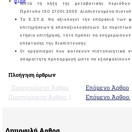
Blog
RO 2»
Μετά τη λήξη της μεταβατικής περιόδου 
Πρότυπο ISO 27001:2005. Διαπιστευμένα πιστοπ
ής διαχείρισης
Το Ε.ΣΥ.Δ. θα αξιολογεί την επάρκειά των 
επιτηρήσεων ή επαναξιολογήσεων. Σε περίπτωσ
της υγείας και της
ία
«ISO 45001»
ετήσια επιτήρηση, τότε πρέπει να ενημερώσουν
σφάλειας των
επέκτασης της διαπίστευσης.
01»
Οι οργανισμοί που κατέχουν πιστοποιητικά 
ip Council®)
απαραίτητη προσαρμογή ώστε να εξασφαλίσουν τ
 επιβλαβών
»
Πλοήγηση άρθρων
ατά της δωροδοκίας
Προηγούμενο Άρθρο
Επόμενο Άρθρο
Προηγούμενο Άρθρο:
Επόμενο Άρθρο:
Δημοφιλή Αρθρα