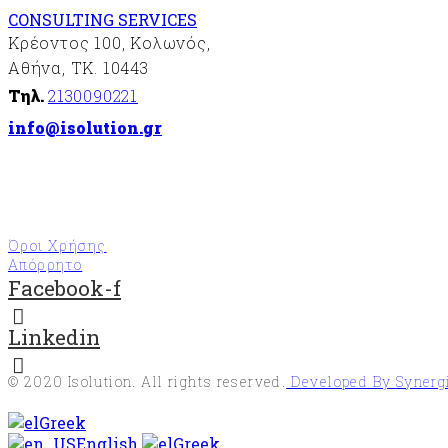
CONSULTING SERVICES
Κρέοντος 100, Κολωνός,
Αθήνα, ΤΚ. 10443
Τηλ.
2130090221
info@isolution.gr
Όροι Χρήσης
Απόρρητο
Facebook-f
Linkedin
© 2020
Isolution
. All rights reserved.
Developed By
Synerg
Greek
English
Greek