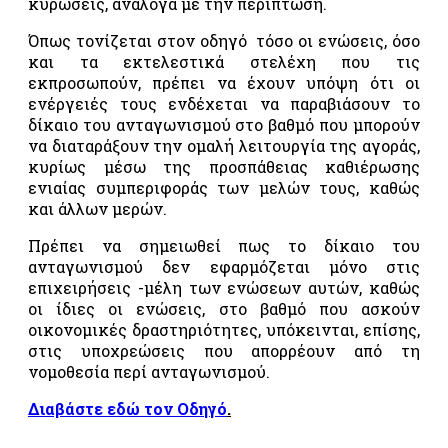
κυρώσεις, ανάλογα με την περίπτωση.
τροφίμων
και
Όπως τονίζεται στον οδηγό τόσο οι ενώσεις, όσο
ποτών –
και τα εκτελεστικά στελέχη που τις
«FSSC
εκπροσωπούν, πρέπει να έχουν υπόψη ότι οι
22000»
ενέργειές τους ενδέχεται να παραβιάσουν το
Σύστημα
δίκαιο του ανταγωνισμού στο βαθμό που μπορούν
ολοκληρωμένης
να διαταράξουν την ομαλή λειτουργία της αγοράς,
διαχείρισης
κυρίως μέσω της προσπάθειας καθιέρωσης
στην
ενιαίας συμπεριφοράς των μελών τους, καθώς
αγροτική
και άλλων μερών.
παραγωγή
«GLOBALGAP»
Πρέπει να σημειωθεί πως το δίκαιο του
ανταγωνισμού δεν εφαρμόζεται μόνο στις
Σύστημα
επιχειρήσεις -μέλη των ενώσεων αυτών, καθώς
ολοκληρωμένης
οι ίδιες οι ενώσεις, στο βαθμό που ασκούν
διαχείρισης
οικονομικές δραστηριότητες, υπόκεινται, επίσης,
στην
στις υποχρεώσεις που απορρέουν από τη
αγροτική
παραγωγή
νομοθεσία περί ανταγωνισμού.
«AGRO
Διαβάστε εδώ τον
Οδηγό
.
2»
Σύστημα