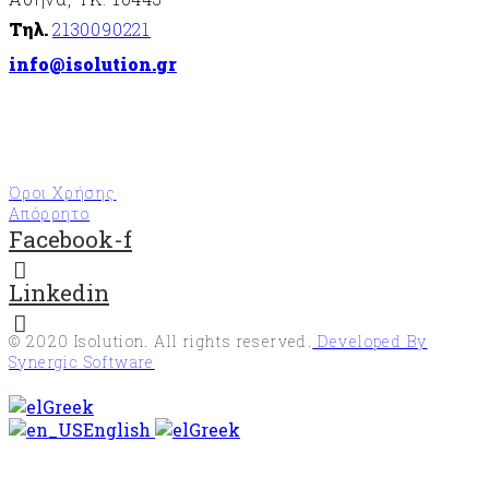
Τηλ.
2130090221
info@isolution.gr
Όροι Χρήσης
Απόρρητο
Facebook-f
Linkedin
© 2020
Isolution
. All rights reserved.
Developed By
Synergic Software
Greek
English
Greek