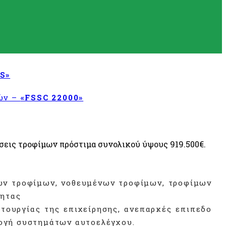
S»
τών –
«FSSC 22000»
σεις τροφίμων πρόστιμα συνολικού ύψους 919.500€.
ών τροφίμων, νοθευμένων τροφίμων, τροφίμων
τητας
τουργίας της επιχείρησης, ανεπαρκές επιπεδο
μογή συστημάτων αυτοελέγχου.