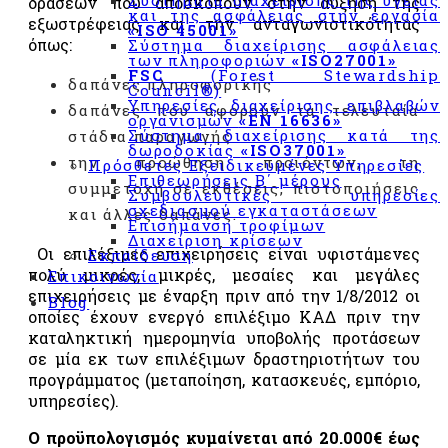
Συστήματα διαχείρισης της υγείας
δράσεων που αποσκοπούν στην αύξηση της
και της ασφάλειας στην εργασία
με τον
εξωστρέφειας και την ανταγωνιστικότητας
«ISO 45001»
κανονισμό
όπως:
Σύστημα διαχείρισης ασφάλειας
«ΕΚ
των πληροφοριών
«ISO27001»
FSC
(Forest Stewardship
852/2004»
δαπάνες πληροφορικής
Council®)
&
Υπηρεσίες διαχείρισης επιβλαβών
δαπάνες που αφορούν τα τελευταία
«CODEX
οργανισμών
«EN 16636»
Σύστημα διαχείρισης κατά της
στάδια παραγωγής
ALIMENTARIUS»
δωροδοκίας
«ISO37001»
την προώθηση προϊόντων, τη
Πρόσθετες Εξειδικευμένες Υπηρεσίες
Σύστημα
Επιθεωρήσεις Β΄ μέρους
συμμετοχή σε εκθέσεις, πιστοποιήσεις
διαχείρισης
Συμβουλευτικές υπηρεσίες
σχεδιασμού εγκαταστάσεων
«BRCGS»
και άλλες δαπάνες.
Επισήμανση τροφίμων
Διαχείριση κρίσεων
Σύστημα
Οι επιλέξιμες επιχειρήσεις είναι υφιστάμενες
Εκπαίδευση
Διαχείρισης
πολύ μικρές, μικρές, μεσαίες και μεγάλες
Επικοινωνία
IFS
επιχειρήσεις με έναρξη πριν από την 1/8/2012 οι
Blog
Σχήμα
οποίες έχουν ενεργό επιλέξιμο ΚΑΔ πριν την
πιστοποίησης
καταληκτική ημερομηνία υποβολής προτάσεων
εφαρμογής
σε μία εκ των επιλέξιμων δραστηριοτήτων του
συστήματος
προγράμματος (μεταποίηση, κατασκευές, εμπόριο,
για την
υπηρεσίες).
ασφάλεια
των
Ο προϋπολογισμός κυμαίνεται από 20.000€ έως