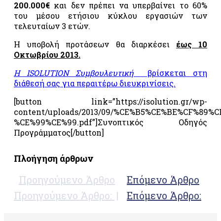
τροφίμων
200.000€
και δεν πρέπει να υπερβαίνει το 60%
και
του μέσου ετήσιου κύκλου εργασιών των
ποτών –
τελευταίων 3 ετών.
«FSSC
22000»
Η υποβολή προτάσεων θα διαρκέσει
έως 10
Οκτωβρίου 2013.
Σύστημα
ολοκληρωμένης
Η ISOLUTIOΝ Συμβουλευτική
βρίσκεται στη
διαχείρισης
διάθεσή σας για περαιτέρω διευκρινίσεις.
στην
αγροτική
[button link=”https://isolution.gr/wp-
παραγωγή
content/uploads/2013/09/%CE%B5%CE%BE%CF%89
«GLOBALGAP»
%CE%99%CE%99.pdf”]Συνοπτικός Οδηγός
Προγράμματος[/button]
Σύστημα
ολοκληρωμένης
διαχείρισης
Πλοήγηση άρθρων
στην
αγροτική
Προηγούμενο Άρθρο
Επόμενο Άρθρο
παραγωγή
«AGRO
Προηγούμενο Άρθρο:
Επόμενο Άρθρο:
2»
Σύστημα