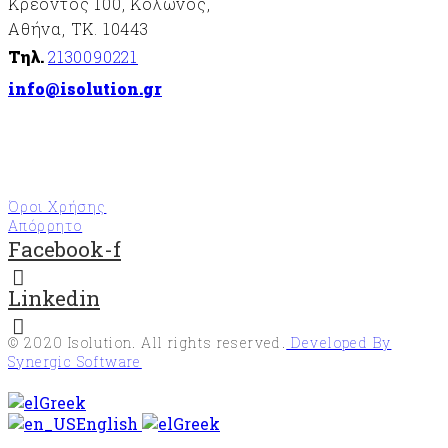
Κρέοντος 100, Κολωνός,
Αθήνα, ΤΚ. 10443
Τηλ.
2130090221
info@isolution.gr
Όροι Χρήσης
Απόρρητο
Facebook-f
Linkedin
© 2020
Isolution
. All rights reserved.
Developed By
Synergic Software
Greek
English
Greek