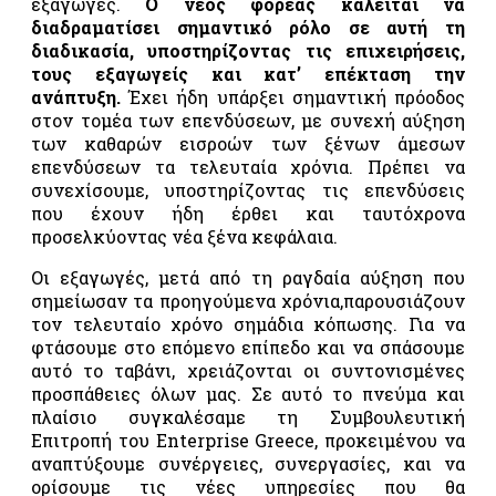
εξαγωγές.
Ο νέος φορέας καλείται να
τροφίμων
διαδραματίσει σημαντικό ρόλο σε αυτή τη
και
διαδικασία, υποστηρίζοντας τις επιχειρήσεις,
ποτών –
τους εξαγωγείς και κατ’ επέκταση την
«FSSC
22000»
ανάπτυξη.
Έχει ήδη υπάρξει σημαντική πρόοδος
στον τομέα των επενδύσεων, με συνεχή αύξηση
Σύστημα
των καθαρών εισροών των ξένων άμεσων
ολοκληρωμένης
επενδύσεων τα τελευταία χρόνια. Πρέπει να
διαχείρισης
συνεχίσουμε, υποστηρίζοντας τις επενδύσεις
στην
που έχουν ήδη έρθει και ταυτόχρονα
αγροτική
προσελκύοντας νέα ξένα κεφάλαια.
παραγωγή
«GLOBALGAP»
Οι εξαγωγές, μετά από τη ραγδαία αύξηση που
Σύστημα
σημείωσαν τα προηγούμενα χρόνια,παρουσιάζουν
ολοκληρωμένης
τον τελευταίο χρόνο σημάδια κόπωσης. Για να
διαχείρισης
φτάσουμε στο επόμενο επίπεδο και να σπάσουμε
στην
αυτό το ταβάνι, χρειάζονται οι συντονισμένες
αγροτική
προσπάθειες όλων μας. Σε αυτό το πνεύμα και
παραγωγή
πλαίσιο συγκαλέσαμε τη Συμβουλευτική
«AGRO
Επιτροπή του Enterprise Greece, προκειμένου να
2»
αναπτύξουμε συνέργειες, συνεργασίες, και να
ορίσουμε τις νέες υπηρεσίες που θα
Σύστημα