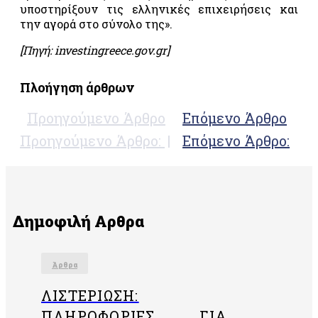
υποστηρίξουν τις ελληνικές επιχειρήσεις και
περιβαλλοντικής
την αγορά στο σύνολο της».
διαχείρισης
«ISO14001»
[Πηγή: investingreece.gov.gr]
Συστήματα
διαχείρισης
Πλοήγηση άρθρων
της
υγείας
Προηγούμενο Άρθρο
Επόμενο Άρθρο
και της
ασφάλειας
Προηγούμενο Άρθρο:
Επόμενο Άρθρο:
στην
εργασία
«ISO
45001»
Σύστημα
Δημοφιλή Αρθρα
διαχείρισης
ασφάλειας
των
Άρθρα
πληροφοριών
«ISO27001»
ΛΙΣΤΕΡΊΩΣΗ:
FSC
ΠΛΗΡΟΦΟΡΊΕΣ ΓΙΑ