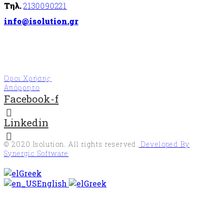
Τηλ.
2130090221
info@isolution.gr
Όροι Χρήσης
Απόρρητο
Facebook-f
Linkedin
© 2020
Isolution
. All rights reserved.
Developed By
Synergic Software
Greek
English
Greek