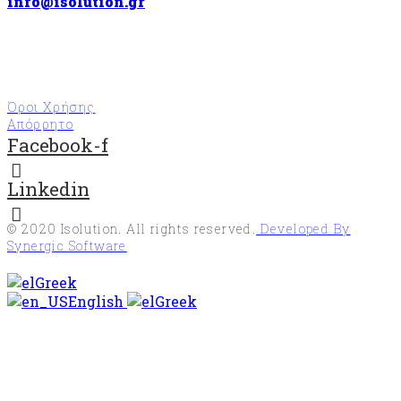
info@isolution.gr
Όροι Χρήσης
Απόρρητο
Facebook-f
Linkedin
© 2020
Isolution
. All rights reserved.
Developed By
Synergic Software
Greek
English
Greek