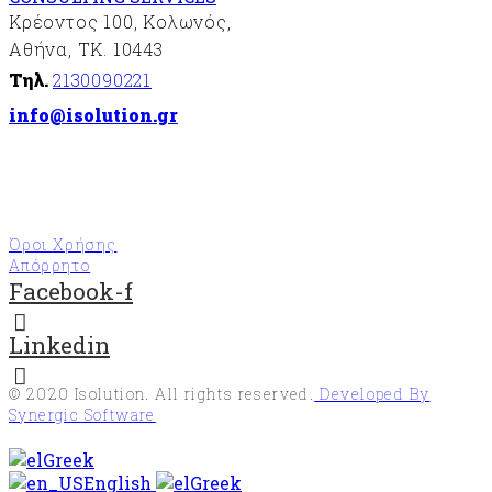
Κρέοντος 100, Κολωνός,
Αθήνα, ΤΚ. 10443
Τηλ.
2130090221
info@isolution.gr
Όροι Χρήσης
Απόρρητο
Facebook-f
Linkedin
© 2020
Isolution
. All rights reserved.
Developed By
Synergic Software
Greek
English
Greek