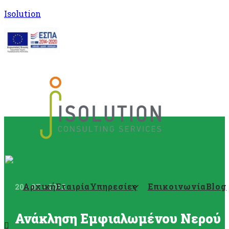
Isolution
Αρχική
Εταιρία
Υπηρεσίες
Επικοινωνία
Blog
20 - 07 - 2012
Ανάκληση Εμφιαλωμένου Νερού