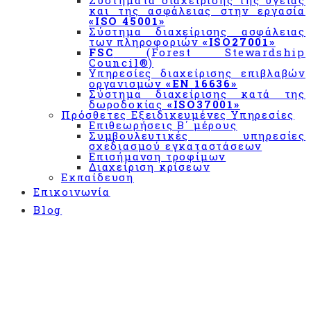
Συστήματα διαχείρισης της υγείας
και της ασφάλειας στην εργασία
με τον
«ISO 45001»
κανονισμό
Σύστημα διαχείρισης ασφάλειας
«ΕΚ
των πληροφοριών
«ISO27001»
FSC
(Forest Stewardship
852/2004»
Council®)
&
Υπηρεσίες διαχείρισης επιβλαβών
«CODEX
οργανισμών
«EN 16636»
Σύστημα διαχείρισης κατά της
ALIMENTARIUS»
δωροδοκίας
«ISO37001»
Πρόσθετες Εξειδικευμένες Υπηρεσίες
Σύστημα
Επιθεωρήσεις Β΄ μέρους
διαχείρισης
Συμβουλευτικές υπηρεσίες
σχεδιασμού εγκαταστάσεων
«BRCGS»
Επισήμανση τροφίμων
Διαχείριση κρίσεων
Σύστημα
Εκπαίδευση
Διαχείρισης
Επικοινωνία
IFS
Blog
Σχήμα
πιστοποίησης
εφαρμογής
συστήματος
για την
ασφάλεια
των