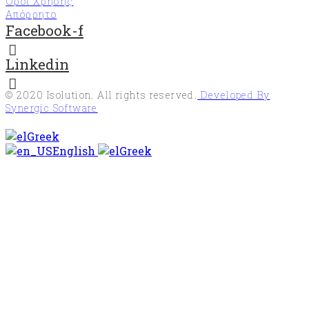
Όροι Χρήσης
(Forest
Απόρρητο
Stewardship
Facebook-f
Council®)
Υπηρεσίες
Linkedin
διαχείρισης
επιβλαβών
οργανισμών
© 2020
Isolution
. All rights reserved.
Developed By
«EN
Synergic Software
16636»
Greek
Σύστημα
English
Greek
διαχείρισης
κατά της
δωροδοκίας
«ISO37001»