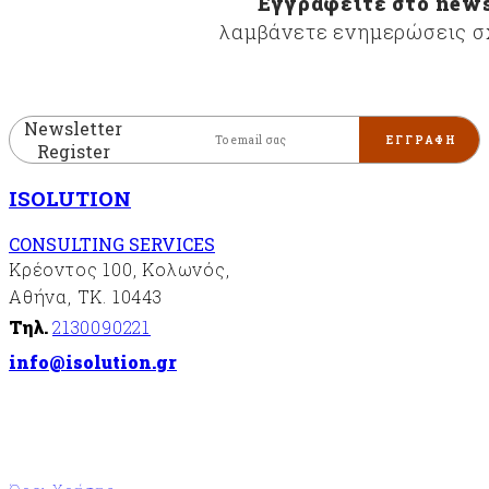
Εγγραφείτε στο news
περιβαλλοντικής
λαμβάνετε ενημερώσεις σχ
διαχείρισης
«ISO14001»
Συστήματα
διαχείρισης
Newsletter
της
Register
υγείας
και της
ISOLUTION
ασφάλειας
στην
CONSULTING SERVICES
εργασία
Κρέοντος 100, Κολωνός,
«ISO
45001»
Αθήνα, ΤΚ. 10443
Σύστημα
Τηλ.
2130090221
διαχείρισης
info@isolution.gr
ασφάλειας
των
πληροφοριών
«ISO27001»
FSC