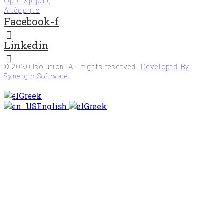
Όροι Χρήσης
(Forest
Απόρρητο
Stewardship
Facebook-f
Council®)
Υπηρεσίες
Linkedin
διαχείρισης
επιβλαβών
οργανισμών
© 2020
Isolution
. All rights reserved.
Developed By
«EN
Synergic Software
16636»
Greek
Σύστημα
English
Greek
διαχείρισης
κατά της
δωροδοκίας
«ISO37001»