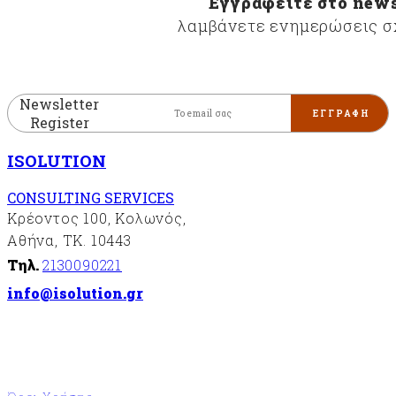
Εγγραφείτε στο news
περιβαλλοντικής
λαμβάνετε ενημερώσεις σχ
διαχείρισης
«ISO14001»
Συστήματα
διαχείρισης
Newsletter
της
Register
υγείας
και της
ISOLUTION
ασφάλειας
στην
CONSULTING SERVICES
εργασία
Κρέοντος 100, Κολωνός,
«ISO
45001»
Αθήνα, ΤΚ. 10443
Σύστημα
Τηλ.
2130090221
διαχείρισης
info@isolution.gr
ασφάλειας
των
πληροφοριών
«ISO27001»
FSC