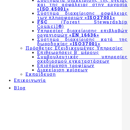
Συστήματα διαχείρισης της υγείας
και της ασφάλειας στην εργασία
με τον
«ISO 45001»
κανονισμό
Σύστημα διαχείρισης ασφάλειας
«ΕΚ
των πληροφοριών
«ISO27001»
FSC
(Forest Stewardship
852/2004»
Council®)
&
Υπηρεσίες διαχείρισης επιβλαβών
«CODEX
οργανισμών
«EN 16636»
Σύστημα διαχείρισης κατά της
ALIMENTARIUS»
δωροδοκίας
«ISO37001»
Πρόσθετες Εξειδικευμένες Υπηρεσίες
Σύστημα
Επιθεωρήσεις Β΄ μέρους
διαχείρισης
Συμβουλευτικές υπηρεσίες
σχεδιασμού εγκαταστάσεων
«BRCGS»
Επισήμανση τροφίμων
Διαχείριση κρίσεων
Σύστημα
Εκπαίδευση
Διαχείρισης
Επικοινωνία
IFS
Blog
Σχήμα
πιστοποίησης
εφαρμογής
συστήματος
για την
ασφάλεια
των