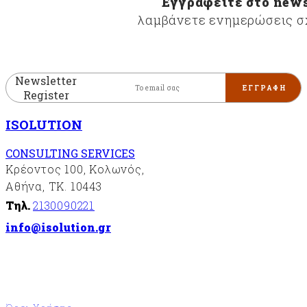
Εγγραφείτε στο news
περιβαλλοντικής
λαμβάνετε ενημερώσεις σχ
διαχείρισης
«ISO14001»
Συστήματα
διαχείρισης
Newsletter
της
Register
υγείας
και της
ISOLUTION
ασφάλειας
στην
CONSULTING SERVICES
εργασία
Κρέοντος 100, Κολωνός,
«ISO
45001»
Αθήνα, ΤΚ. 10443
Σύστημα
Τηλ.
2130090221
διαχείρισης
info@isolution.gr
ασφάλειας
των
πληροφοριών
«ISO27001»
FSC