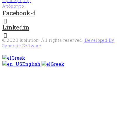
Όροι Χρήσης
(Forest
Απόρρητο
Stewardship
Facebook-f
Council®)
Υπηρεσίες
Linkedin
διαχείρισης
επιβλαβών
οργανισμών
© 2020
Isolution
. All rights reserved.
Developed By
«EN
Synergic Software
16636»
Greek
Σύστημα
English
Greek
διαχείρισης
κατά της
δωροδοκίας
«ISO37001»