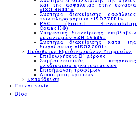
Συστήματα διαχείρισης της υγείας
και της ασφάλειας στην εργασία
με τον
«ISO 45001»
κανονισμό
Σύστημα διαχείρισης ασφάλειας
«ΕΚ
των πληροφοριών
«ISO27001»
FSC
(Forest Stewardship
852/2004»
Council®)
&
Υπηρεσίες διαχείρισης επιβλαβών
«CODEX
οργανισμών
«EN 16636»
Σύστημα διαχείρισης κατά της
ALIMENTARIUS»
δωροδοκίας
«ISO37001»
Πρόσθετες Εξειδικευμένες Υπηρεσίες
Σύστημα
Επιθεωρήσεις Β΄ μέρους
διαχείρισης
Συμβουλευτικές υπηρεσίες
σχεδιασμού εγκαταστάσεων
«BRCGS»
Επισήμανση τροφίμων
Διαχείριση κρίσεων
Σύστημα
Εκπαίδευση
Διαχείρισης
Επικοινωνία
IFS
Blog
Σχήμα
πιστοποίησης
εφαρμογής
συστήματος
για την
ασφάλεια
των