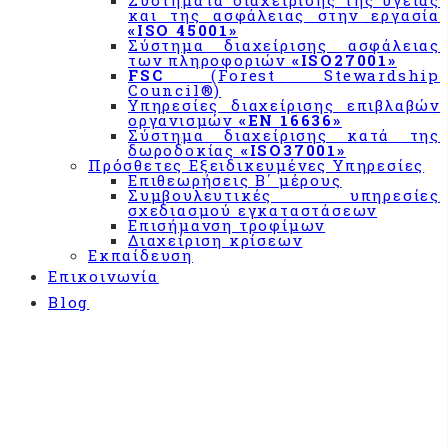
Συστήματα διαχείρισης της υγείας
και της ασφάλειας στην εργασία
με τον
«ISO 45001»
κανονισμό
Σύστημα διαχείρισης ασφάλειας
«ΕΚ
των πληροφοριών
«ISO27001»
FSC
(Forest Stewardship
852/2004»
Council®)
&
Υπηρεσίες διαχείρισης επιβλαβών
«CODEX
οργανισμών
«EN 16636»
Σύστημα διαχείρισης κατά της
ALIMENTARIUS»
δωροδοκίας
«ISO37001»
Πρόσθετες Εξειδικευμένες Υπηρεσίες
Σύστημα
Επιθεωρήσεις Β΄ μέρους
διαχείρισης
Συμβουλευτικές υπηρεσίες
σχεδιασμού εγκαταστάσεων
«BRCGS»
Επισήμανση τροφίμων
Διαχείριση κρίσεων
Σύστημα
Εκπαίδευση
Διαχείρισης
Επικοινωνία
IFS
Blog
Σχήμα
πιστοποίησης
εφαρμογής
συστήματος
για την
ασφάλεια
των