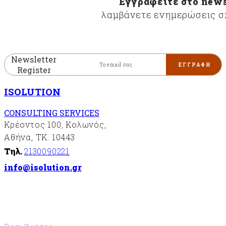
Εγγραφείτε στο news
περιβαλλοντικής
λαμβάνετε ενημερώσεις σχ
διαχείρισης
«ISO14001»
Συστήματα
διαχείρισης
Newsletter
της
Register
υγείας
και της
ISOLUTION
ασφάλειας
στην
CONSULTING SERVICES
εργασία
Κρέοντος 100, Κολωνός,
«ISO
45001»
Αθήνα, ΤΚ. 10443
Σύστημα
Τηλ.
2130090221
διαχείρισης
info@isolution.gr
ασφάλειας
των
πληροφοριών
«ISO27001»
FSC