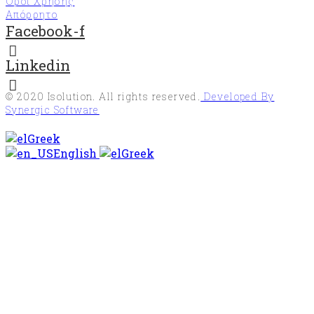
Όροι Χρήσης
(Forest
Απόρρητο
Stewardship
Facebook-f
Council®)
Υπηρεσίες
Linkedin
διαχείρισης
επιβλαβών
οργανισμών
© 2020
Isolution
. All rights reserved.
Developed By
«EN
Synergic Software
16636»
Greek
Σύστημα
English
Greek
διαχείρισης
κατά της
δωροδοκίας
«ISO37001»