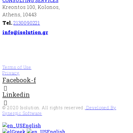
CONSULTING SERVICES
Kreontos 100, Kolonos,
Athens, 10443
Tel.
2130090221
info@isolution.gr
Terms of Use
Privacy
Facebook-f
Linkedin
© 2020
Isolution
. All rights reserved.
Developed By
Synergic Software
English
Greek
English