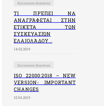
health
Πιστοποίηση- Νομοθεσία
and
safety
ΤΙ ΠΡΈΠΕΙ ΝΑ
management
ΑΝΑΓΡΆΦΕΤΑΙ ΣΤΗΝ
systems
«ISO
EΤΙΚΈΤΑ ΤΩΝ
45001»
ΣΥΣΚΕΥΑΣΙΏΝ
Information
ΕΛΑΙΟΛΆΔΟΥ...
security
management
14.02.2019
system
«ISO27001»
FSC
Πιστοποίηση- Νομοθεσία
(Forest
Stewardship
ISO 22000:2018 – NEW
Council®)
VERSION- IMPORTANT
Pest
CHANGES
management
services
15.04.2019
«EN
16636»